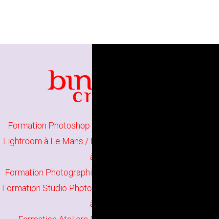
Formation Photoshop Initiation à Le Mans
/
Formation
Lightroom à Le Mans
/
Formation Photographie Initiation
à Le Mans
Formation Photographie Perfectionnement à Le Mans
/
Formation Studio Photo à Le Mans
/
Formation Darktable
à Le Mans