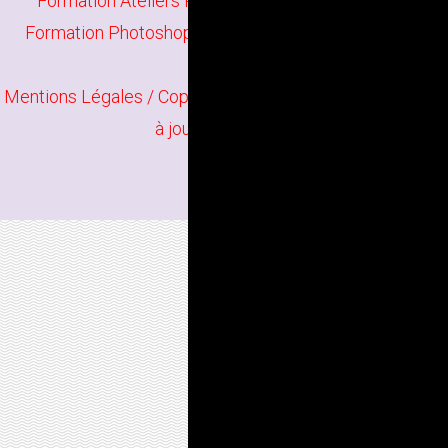
Formation Ateliers Photographiques à Le Mans
/
Formation Photoshop Perfectionnement à Le Mans
Mentions Légales
/ Copyright
Bindi Création
Contenu mis
à jour en juin 2026