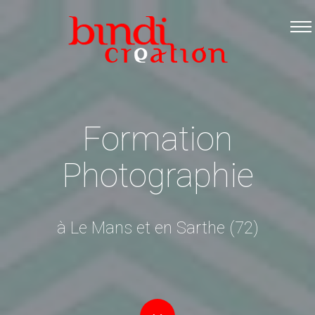
Accueil
Les formations
Catalogue PDF
Logiciels Libres
Formation
Infos pratiques
Photographie
Contact
à Le Mans et en Sarthe (72)