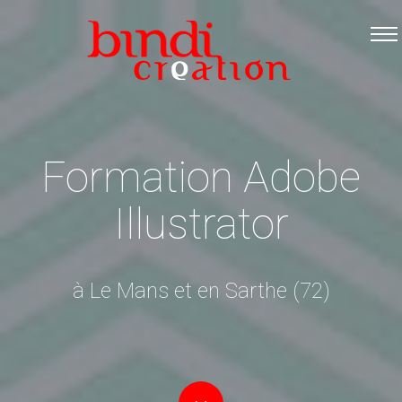
Accueil
Les formations
Catalogue PDF
Logiciels Libres
Formation Adobe
Infos pratiques
Illustrator
Contact
à Le Mans et en Sarthe (72)