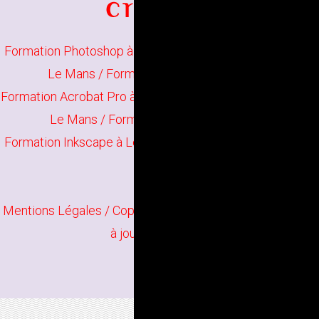
Formation Photoshop à Le Mans
/
Formation Illustrator à
Le Mans
/
Formation Indesign à Le Mans
Formation Acrobat Pro à Le Mans
/
Formation The Gimp à
Le Mans
/
Formation Scribus à Le Mans
Formation Inkscape à Le Mans
/
Formation Infographie à
Le Mans
Mentions Légales
/ Copyright
Bindi Création
Contenu mis
à jour en juin 2026