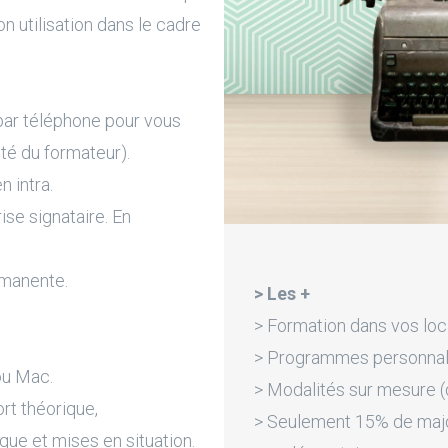
on utilisation dans le cadre
par téléphone pour vous
ité du formateur).
n intra.
rise signataire. En
rmanente.
> Les +
> Formation dans vos loc
> Programmes personnali
ou Mac.
> Modalités sur mesure (d
rt théorique,
> Seulement 15% de majora
que et mises en situation.